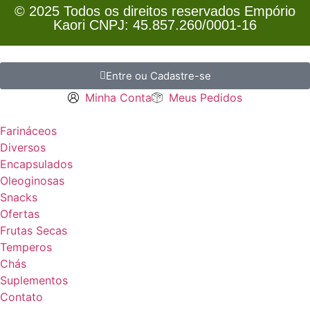
© 2025 Todos os direitos reservados Empório
Kaori CNPJ: 45.857.260/0001-16
Entre ou Cadastre-se
Minha Conta
Meus Pedidos
Farináceos
Diversos
Encapsulados
Oleoginosas
Snacks
Ofertas
Frutas Secas
Temperos
Chás
Suplementos
Contato