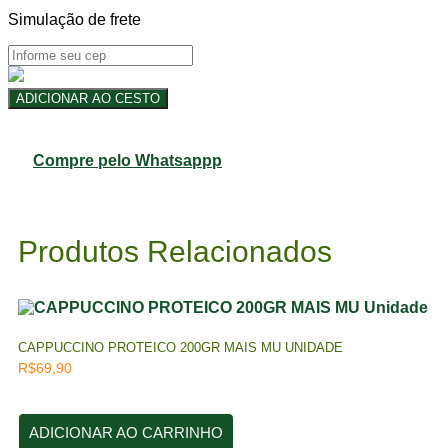
Simulação de frete
AROMATIZADOR
ADICIONAR AO CESTO
CUIA
PHYTOTERAPICA
Unidade
Compre pelo Whatsappp
quantidade
Produtos Relacionados
CAPPUCCINO PROTEICO 200GR MAIS MU UNIDADE
R$
69,90
ADICIONAR AO CARRINHO