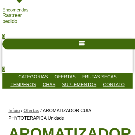
Encomendas
Rastrear
pedido
0
0
CATEGORIAS
OFERTAS
FRUTAS SECAS
TEMPEROS
CHÁS
SUPLEMENTOS
CONTATO
Início
/
Ofertas
/ AROMATIZADOR CUIA
PHYTOTERAPICA Unidade
AROMATIZADOR