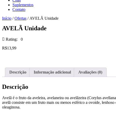
Chás
Suplementos
Contato
Início
/
Ofertas
/ AVELÃ Unidade
AVELÃ Unidade
Rating: 0
R$
13,99
Descrição
Informação adicional
Avaliações (0)
Descrição
Avelã é o fruto da aveleira, avelaneira ou avelãzeira (Corylus avell
avelã consiste em um fruto mais ou menos esférico a ovoide, lenhoso e
oleaginosa.