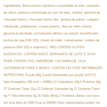
Ingredientes: Blend proteico (proteína concentrada do leite, caseinato
de cálcio, proteína concentrada do soro de leite), maltitol, ganache de
chocolate branco, chocolate branco diet, gordura de palma, colágeno
hidrolisado, polidextrose, crispie proteico, fibra de milho solúvel,
glicerina bi destilada, aromatizante idêntico ao natural, emulsificante:
lecitina de soja (INS 322), cloreto de sódio, conservantes: sorbato de
potássio (INS 202) e vitamina E. NÃO CONTÉM GLÚTEN.
ALÉRGICOS: CONTÉM AVELÃ, DERIVADOS DE LEITE E SOJA;
PODE CONTER OVO, AMENDOIM, CASTANHA DE CAJU,
CASTANHA DO PARÁ E NOZES. CONTÉM LACTOSE INFORMAÇÃO
NUTRICIONAL Porção 60g (1unid) Quantidade por porção %VD (*)
Valor Energético 255 kcal = 1066Kj 12 Carboidrato 19g 6 Proteína 20g
27 Gorduras Totais 11g 22 Gorduras Saturadas 6g 27 Gorduras Trans
0g ** Fibra Alimentar 4g 16 Sódio 45mg 2 %Valores diários com base
em uma dieta de 2000 Kcal ou 8400Kj.Seus valoresdiários podem ser