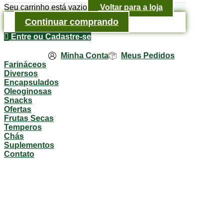
Seu carrinho está vazio
Voltar para a loja
Continuar comprando
Entre ou Cadastre-se
Minha Conta
Meus Pedidos
Farináceos
Diversos
Encapsulados
Oleoginosas
Snacks
Ofertas
Frutas Secas
Temperos
Chás
Suplementos
Contato