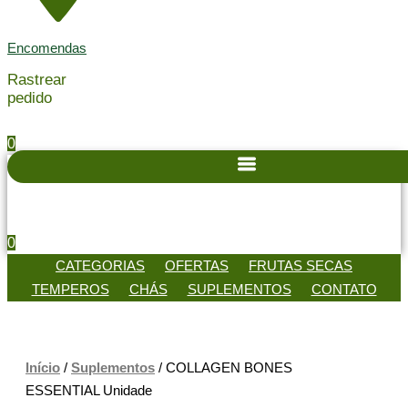
Encomendas
Rastrear
pedido
0
0
CATEGORIAS
OFERTAS
FRUTAS SECAS
TEMPEROS
CHÁS
SUPLEMENTOS
CONTATO
Início
/
Suplementos
/ COLLAGEN BONES
ESSENTIAL Unidade