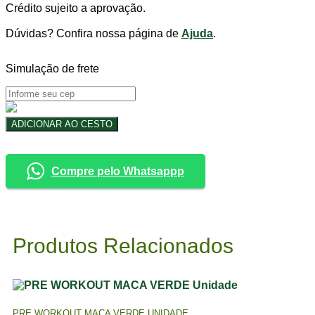
Crédito sujeito a aprovação.
Dúvidas? Confira nossa página de
Ajuda
.
Simulação de frete
AROMATIZADOR
ADICIONAR AO CESTO
CUIA
PHYTOTERAPICA
Unidade
Compre pelo Whatsappp
quantidade
Produtos Relacionados
PRE WORKOUT MACA VERDE UNIDADE