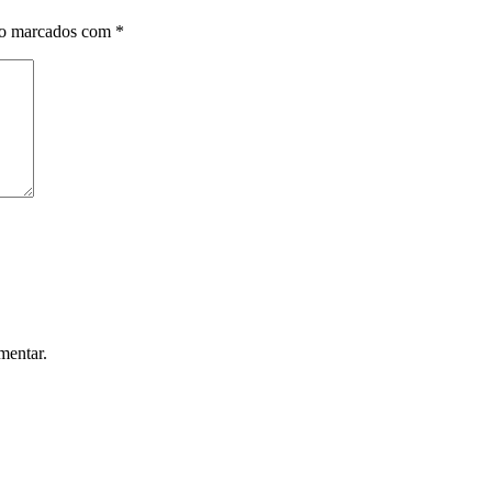
ão marcados com
*
mentar.