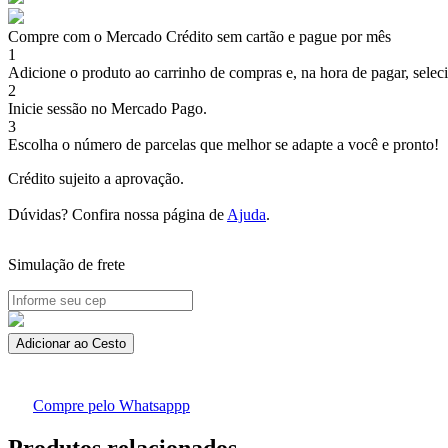
Compre com o Mercado Crédito sem cartão e pague por mês
1
Adicione o produto ao carrinho de compras e, na hora de pagar, selec
2
Inicie sessão no Mercado Pago.
3
Escolha o número de parcelas que melhor se adapte a você e pronto!
Crédito sujeito a aprovação.
Dúvidas? Confira nossa página de
Ajuda
.
Simulação de frete
AROMATIZADOR
Adicionar ao Cesto
CUIA
PHYTOTERAPICA
Unidade
Compre pelo Whatsappp
quantidade
Produtos relacionados