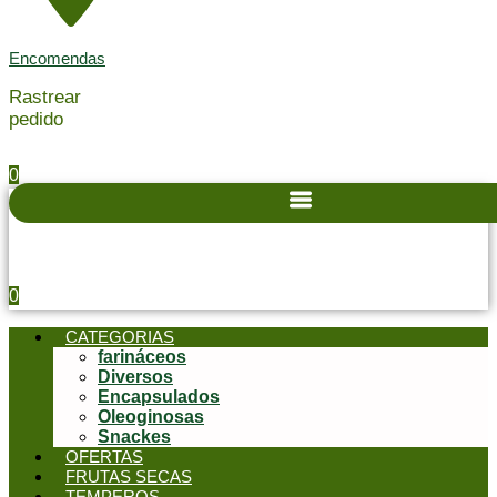
Encomendas
Rastrear
pedido
0
0
CATEGORIAS
farináceos
Diversos
Encapsulados
Oleoginosas
Snackes
OFERTAS
FRUTAS SECAS
TEMPEROS