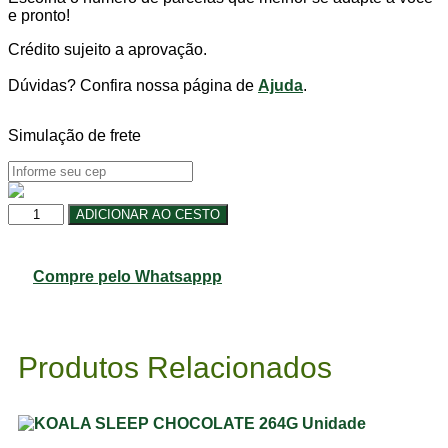
e pronto!
Crédito sujeito a aprovação.
Dúvidas? Confira nossa página de
Ajuda
.
Simulação de frete
AMORA
ADICIONAR AO CESTO
C/ISOFLAVONA
EPA
Unidade
Compre pelo Whatsappp
quantidade
Produtos Relacionados