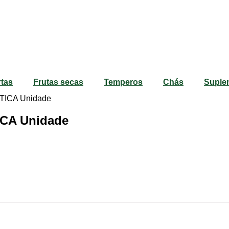
rtas
Frutas secas
Temperos
Chás
Suple
ICA Unidade
CA Unidade