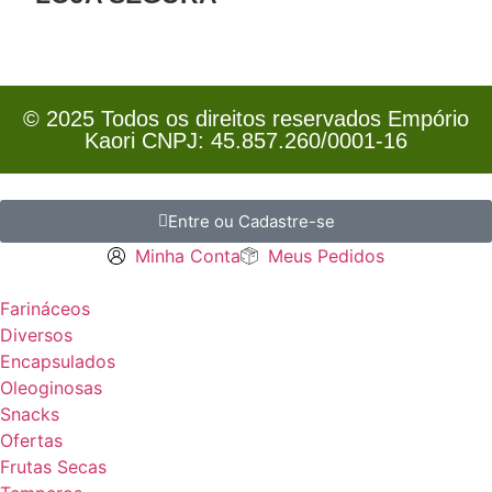
© 2025 Todos os direitos reservados Empório
Kaori CNPJ: 45.857.260/0001-16
Entre ou Cadastre-se
Minha Conta
Meus Pedidos
Farináceos
Diversos
Encapsulados
Oleoginosas
Snacks
Ofertas
Frutas Secas