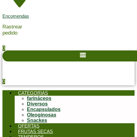
Encomendas
Rastrear
pedido
0
0
CATEGORIAS
farináceos
Diversos
Encapsulados
Oleoginosas
Snackes
OFERTAS
FRUTAS SECAS
TEMPEROS