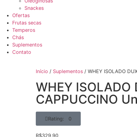
Oleoginosas
Snackes
Ofertas
Frutas secas
Temperos
Chás
Suplementos
Contato
Início
/
Suplementos
/ WHEY ISOLADO DUX
WHEY ISOLADO
CAPPUCCINO Un
Rating: 0
R$
329,90