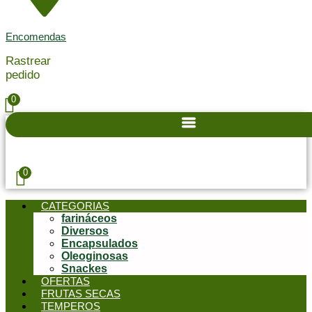
Encomendas
Rastrear
pedido
0
0
CATEGORIAS
farináceos
Diversos
Encapsulados
Oleoginosas
Snackes
OFERTAS
FRUTAS SECAS
TEMPEROS