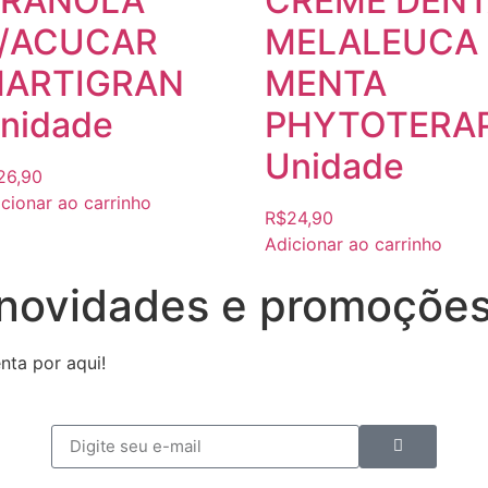
RANOLA
CREME DENT
/ACUCAR
MELALEUCA 
ARTIGRAN
MENTA
nidade
PHYTOTERA
Unidade
26,90
cionar ao carrinho
R$
24,90
Adicionar ao carrinho
 novidades e promoçõe
nta por aqui!