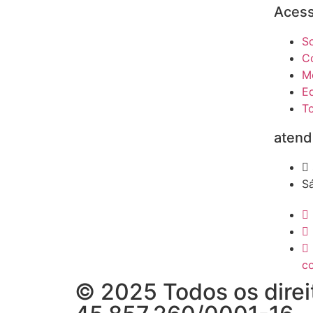
Acess
S
C
M
Ed
T
atend
S
c
© 2025 Todos os direi