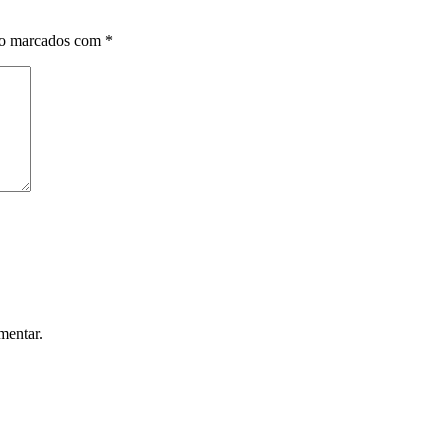
ão marcados com
*
mentar.