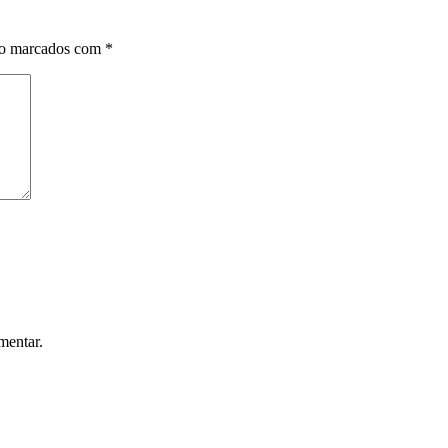
ão marcados com
*
mentar.