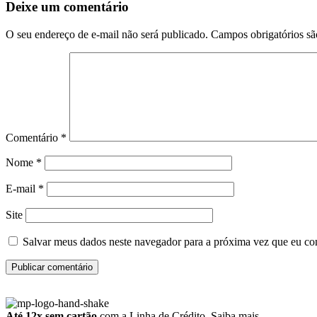
Deixe um comentário
O seu endereço de e-mail não será publicado.
Campos obrigatórios s
Comentário
*
Nome
*
E-mail
*
Site
Salvar meus dados neste navegador para a próxima vez que eu co
Até 12x sem cartão
com a Linha de Crédito.
Saiba mais