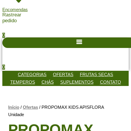
Encomendas
Rastrear
pedido
0
0
CATEGORIAS
OFERTAS
FRUTAS SECAS
TEMPEROS
CHÁS
SUPLEMENTOS
CONTATO
Início
/
Ofertas
/ PROPOMAX KIDS APISFLORA
Unidade
PROPOMAX