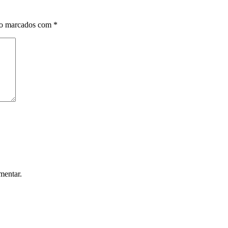
ão marcados com
*
mentar.