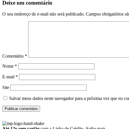
Deixe um comentário
O seu endereço de e-mail não será publicado.
Campos obrigatórios s
Comentário
*
Nome
*
E-mail
*
Site
Salvar meus dados neste navegador para a próxima vez que eu co
Até 12x sem cartão
com a Linha de Crédito.
Saiba mais