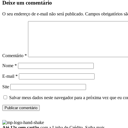
Deixe um comentário
O seu endereço de e-mail não será publicado.
Campos obrigatórios s
Comentário
*
Nome
*
E-mail
*
Site
Salvar meus dados neste navegador para a próxima vez que eu co
Até 12x sem cartão
com a Linha de Crédito.
Saiba mais