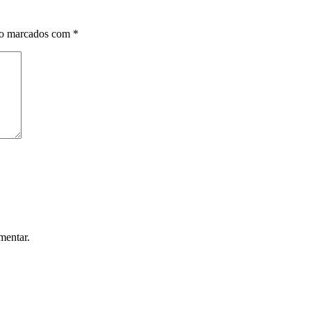
ão marcados com
*
mentar.