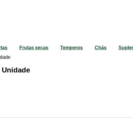
rtas
Frutas secas
Temperos
Chás
Suple
dade
 Unidade