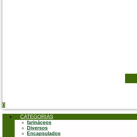
0
CATEGORIAS
farináceos
Diversos
Encapsulados