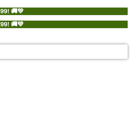
9! 🚚💚
9! 🚚💚