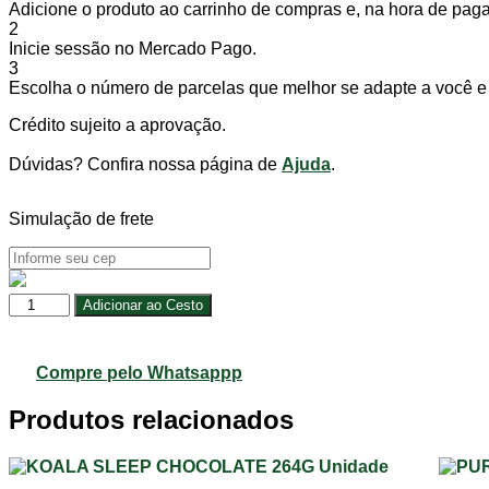
Adicione o produto ao carrinho de compras e, na hora de pagar
2
Inicie sessão no Mercado Pago.
3
Escolha o número de parcelas que melhor se adapte a você e 
Crédito sujeito a aprovação.
Dúvidas? Confira nossa página de
Ajuda
.
Simulação de frete
AMORA
Adicionar ao Cesto
C/ISOFLAVONA
FOLHAS
E
Compre pelo Whatsappp
RAIZES
Unidade
Produtos relacionados
quantidade