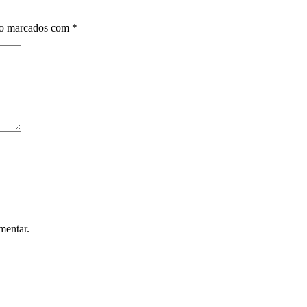
ão marcados com
*
mentar.