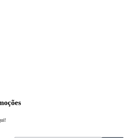
omoções
ui!