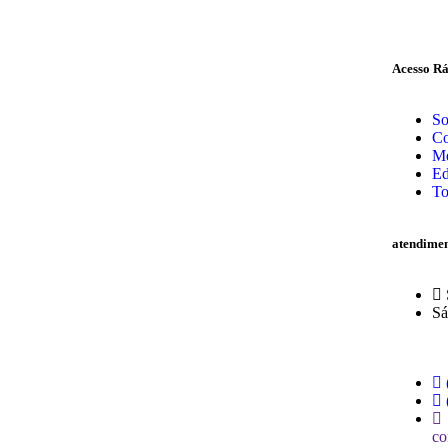
Acesso Rá
So
Co
Me
Ed
To
atendime
Sá
co